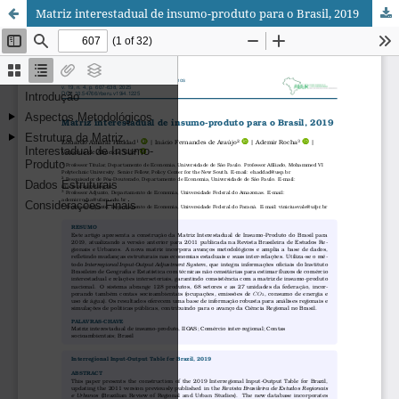
Matriz interestadual de insumo-produto para o Brasil, 2019