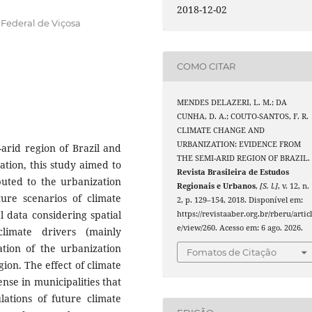
2018-12-02
Federal de Viçosa
COMO CITAR
MENDES DELAZERI, L. M.; DA
CUNHA, D. A.; COUTO-SANTOS, F. R.
CLIMATE CHANGE AND
URBANIZATION: EVIDENCE FROM
arid region of Brazil and
THE SEMI-ARID REGION OF BRAZIL.
ation, this study aimed to
Revista Brasileira de Estudos
buted to the urbanization
Regionais e Urbanos
,
[S. l.]
, v. 12, n.
ure scenarios of climate
2, p. 129–154, 2018. Disponível em:
l data considering spatial
https://revistaaber.org.br/rberu/artic
e/view/260. Acesso em: 6 ago. 2026.
limate drivers (mainly
ation of the urbanization
Fomatos de Citação
gion. The effect of climate
nse in municipalities that
lations of future climate