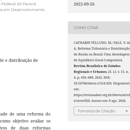
2022-09-26
 Federal do Paraná
dos em Desenvolvimento
COMO CITAR
CATHARIN VELLUDO, M.; VALE, V. d
A. Reforma Tributária e Distribuição
de Renda no Brasil: Uma Abordagem
de e distribuição de
de Equilíbrio Geral Computável.
Revista Brasileira de Estudos
Regionais e Urbanos
,
[S. l.]
, v. 15, n.
4, p. 656–689, 2022. DOI:
10.54766/rberu.v15i4.920. Disponível
em:
https://revistaaber.org.br/rberu/artic
e/view/920. Acesso em: 9 ago. 2026.
Fomatos de Citação
idade de uma reforma do
e como objetivo avaliar os
tivos de duas reformas