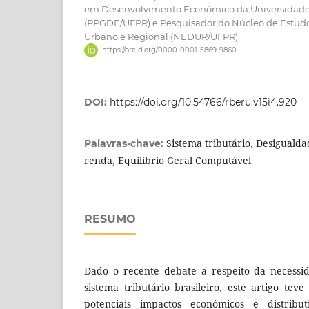
em Desenvolvimento Econômico da Universidade
(PPGDE/UFPR) e Pesquisador do Núcleo de Estu
Urbano e Regional (NEDUR/UFPR).
https://orcid.org/0000-0001-5869-9860
DOI:
https://doi.org/10.54766/rberu.v15i4.920
Sistema tributário, Desigualda
Palavras-chave:
renda, Equilíbrio Geral Computável
RESUMO
Dado o recente debate a respeito da necess
sistema tributário brasileiro, este artigo tev
potenciais impactos econômicos e distribu