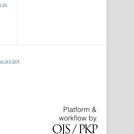
a de
a.org.br
).